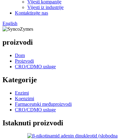
Vijesti kompanije
Vijesti iz industrije
Kontaktirajte nas
English
proizvodi
Dom
Proizvodi
CRO/CDMO usluge
Kategorije
Enzimi
Koenzimi
Farmaceutski međuproizvodi
CRO/CDMO usluge
Istaknuti proizvodi