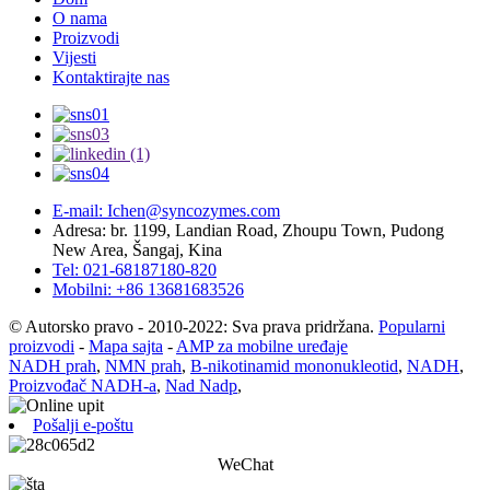
O nama
Proizvodi
Vijesti
Kontaktirajte nas
E-mail: Ichen@syncozymes.com
Adresa: br. 1199, Landian Road, Zhoupu Town, Pudong
New Area, Šangaj, Kina
Tel: 021-68187180-820
Mobilni: +86 13681683526
© Autorsko pravo - 2010-2022: Sva prava pridržana.
Popularni
proizvodi
-
Mapa sajta
-
AMP za mobilne uređaje
NADH prah
,
NMN prah
,
Β-nikotinamid mononukleotid
,
NADH
,
Proizvođač NADH-a
,
Nad Nadp
,
Pošalji e-poštu
WeChat