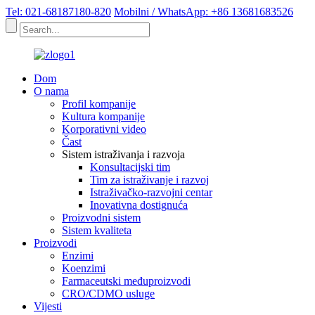
Tel: 021-68187180-820
Mobilni / WhatsApp: +86 13681683526
Dom
O nama
Profil kompanije
Kultura kompanije
Korporativni video
Čast
Sistem istraživanja i razvoja
Konsultacijski tim
Tim za istraživanje i razvoj
Istraživačko-razvojni centar
Inovativna dostignuća
Proizvodni sistem
Sistem kvaliteta
Proizvodi
Enzimi
Koenzimi
Farmaceutski međuproizvodi
CRO/CDMO usluge
Vijesti