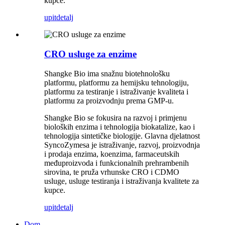
kupce.
upit
detalj
CRO usluge za enzime
Shangke Bio ima snažnu biotehnološku
platformu, platformu za hemijsku tehnologiju,
platformu za testiranje i istraživanje kvaliteta i
platformu za proizvodnju prema GMP-u.
Shangke Bio se fokusira na razvoj i primjenu
bioloških enzima i tehnologija biokatalize, kao i
tehnologija sintetičke biologije. Glavna djelatnost
SyncoZymesa je istraživanje, razvoj, proizvodnja
i prodaja enzima, koenzima, farmaceutskih
međuproizvoda i funkcionalnih prehrambenih
sirovina, te pruža vrhunske CRO i CDMO
usluge, usluge testiranja i istraživanja kvalitete za
kupce.
upit
detalj
Dom