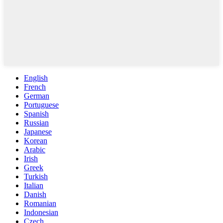
English
French
German
Portuguese
Spanish
Russian
Japanese
Korean
Arabic
Irish
Greek
Turkish
Italian
Danish
Romanian
Indonesian
Czech