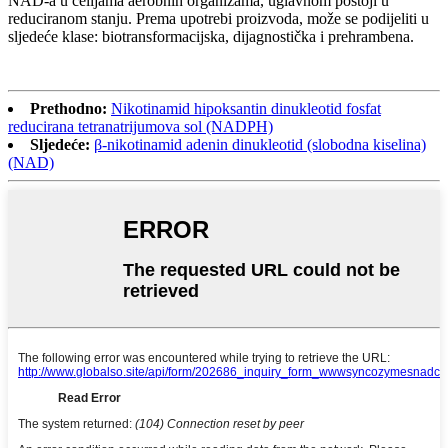
NAD-a u ćelijama aerobnih organizama, uglavnom postoji u
reduciranom stanju. Prema upotrebi proizvoda, može se podijeliti u
sljedeće klase: biotransformacijska, dijagnostička i prehrambena.
Prethodno:
Nikotinamid hipoksantin dinukleotid fosfat
reducirana tetranatrijumova sol (NADPH)
Sljedeće:
β-nikotinamid adenin dinukleotid (slobodna kiselina)
(NAD)