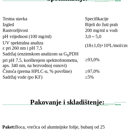
Testna stavka
Specifikacije
Izgled
Bijeli do žuti prah
Rastvorljivost
200 mg/ml u vodi
pH vrijednost (100 mg/ml)
3,0～5,0
UV spektralna analiza
(18±1,0)×10³L/mol/cm
ε pri 260 nm i pH 7,5
Sadržaj (enzimskom analizom sa G
PDH
6
≥93,0%
pri pH 7,5, korištenjem spektrofotometra,
aps. 340 nm, na bezvodnoj osnovi)
Čistoća (prema HPLC-u, % površine)
≥97,0%
Sadržaj vode (po KF)
≤5%
Pakovanje i skladištenje:
Paket:
Boca, vrećica od aluminijske folije, bubanj od 25