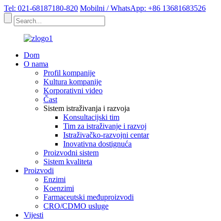
Tel: 021-68187180-820
Mobilni / WhatsApp: +86 13681683526
Dom
O nama
Profil kompanije
Kultura kompanije
Korporativni video
Čast
Sistem istraživanja i razvoja
Konsultacijski tim
Tim za istraživanje i razvoj
Istraživačko-razvojni centar
Inovativna dostignuća
Proizvodni sistem
Sistem kvaliteta
Proizvodi
Enzimi
Koenzimi
Farmaceutski međuproizvodi
CRO/CDMO usluge
Vijesti