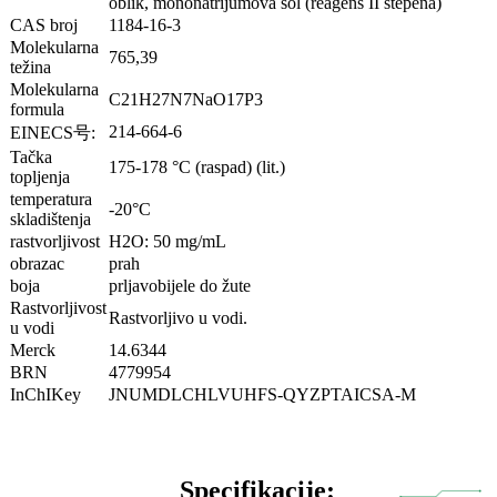
oblik, mononatrijumova sol (reagens II stepena)
CAS broj
1184-16-3
Molekularna
765,39
težina
Molekularna
C21H27N7NaO17P3
formula
214-664-6
EINECS号:
Tačka
175-178 °C (raspad) (lit.)
topljenja
temperatura
-20°C
skladištenja
rastvorljivost
H2O: 50 mg/mL
obrazac
prah
boja
prljavobijele do žute
Rastvorljivost
Rastvorljivo u vodi.
u vodi
Merck
14.6344
BRN
4779954
InChIKey
JNUMDLCHLVUHFS-QYZPTAICSA-M
Specifikacije: