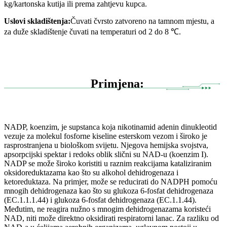
kg/kartonska kutija ili prema zahtjevu kupca.
Uslovi skladištenja:
Čuvati čvrsto zatvoreno na tamnom mjestu, a
za duže skladištenje čuvati na temperaturi od 2 do 8 ℃.
Primjena:
NADP, koenzim, je supstanca koja nikotinamid adenin dinukleotid
vezuje za molekul fosforne kiseline esterskom vezom i široko je
rasprostranjena u biološkom svijetu. Njegova hemijska svojstva,
apsorpcijski spektar i redoks oblik slični su NAD-u (koenzim I).
NADP se može široko koristiti u raznim reakcijama kataliziranim
oksidoreduktazama kao što su alkohol dehidrogenaza i
ketoreduktaza. Na primjer, može se reducirati do NADPH pomoću
mnogih dehidrogenaza kao što su glukoza 6-fosfat dehidrogenaza
(EC.1.1.1.44) i glukoza 6-fosfat dehidrogenaza (EC.1.1.44).
Međutim, ne reagira nužno s mnogim dehidrogenazama koristeći
NAD, niti može direktno oksidirati respiratorni lanac. Za razliku od