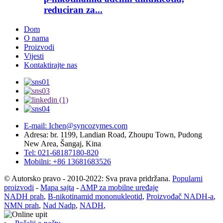
reduciran za...
Dom
O nama
Proizvodi
Vijesti
Kontaktirajte nas
E-mail: Ichen@syncozymes.com
Adresa: br. 1199, Landian Road, Zhoupu Town, Pudong
New Area, Šangaj, Kina
Tel: 021-68187180-820
Mobilni: +86 13681683526
© Autorsko pravo - 2010-2022: Sva prava pridržana.
Popularni
proizvodi
-
Mapa sajta
-
AMP za mobilne uređaje
NADH prah
,
Β-nikotinamid mononukleotid
,
Proizvođač NADH-a
,
NMN prah
,
Nad Nadp
,
NADH
,