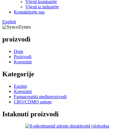
Vijesti kompanije
Vijesti iz industrije
Kontaktirajte nas
English
proizvodi
Dom
Proizvodi
Koenzimi
Kategorije
Enzimi
Koenzimi
Farmaceutski međuproizvodi
CRO/CDMO usluge
Istaknuti proizvodi