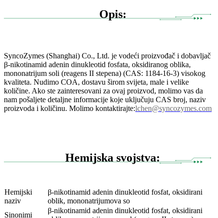
Opis:
SyncoZymes (Shanghai) Co., Ltd. je vodeći proizvođač i dobavljač
β-nikotinamid adenin dinukleotid fosfata, oksidiranog oblika,
mononatrijum soli (reagens II stepena) (CAS: 1184-16-3) visokog
kvaliteta. Nudimo COA, dostavu širom svijeta, male i velike
količine. Ako ste zainteresovani za ovaj proizvod, molimo vas da
nam pošaljete detaljne informacije koje uključuju CAS broj, naziv
proizvoda i količinu. Molimo kontaktirajte:
lchen@syncozymes.com
Hemijska svojstva:
Hemijski
β-nikotinamid adenin dinukleotid fosfat, oksidirani
naziv
oblik, mononatrijumova so
β-nikotinamid adenin dinukleotid fosfat, oksidirani
Sinonimi