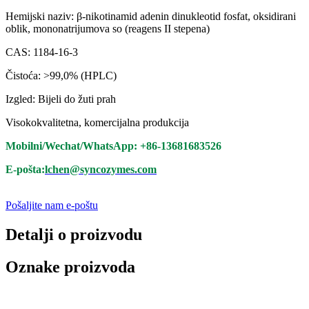
Hemijski naziv: β-nikotinamid adenin dinukleotid fosfat, oksidirani
oblik, mononatrijumova so (reagens II stepena)
CAS: 1184-16-3
Čistoća: >99,0% (HPLC)
Izgled: Bijeli do žuti prah
Visokokvalitetna, komercijalna produkcija
Mobilni/Wechat/WhatsApp: +86-13681683526
E-pošta:
lchen@syncozymes.com
Pošaljite nam e-poštu
Detalji o proizvodu
Oznake proizvoda