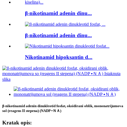
β-nikotinamid adenin dinu...
β-nikotinamid adenin dinu...
Nikotinamid hipoksantin d...
β-nikotinamid adenin dinukleotid fosfat, oksidirani oblik, mononatrijumova
sol (reagens II stepena) (NADP ▪ＮＡ)
Kratak opis: